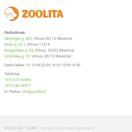
Parduotuvės
Ukmergės g. 282
, Vilnius 06115 (Maxima)
Parko g. 22-1
, Vilnius 11214
Naugarduko g. 84
, Vilnius, 03202 (Maxima)
Viršuliškių g. 30
, Vilnius, 05110 (Maxima)
Darbo laikas: I-V 10:00-20:00, VI-VII 10:00-16:00
Telefonai:
+370 615 60493
+370 686 36971
El. Paštas:
info@zoolita.lt
©2026 UAB "Zoolita"
- maistas ir zoo prekės gyvūnams.