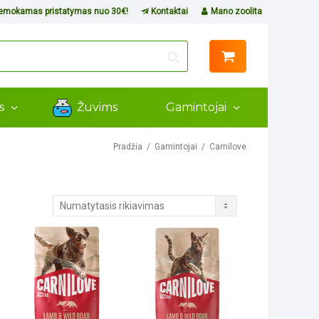
mokamas pristatymas nuo 30€!
Kontaktai
Mano zoolita
ms
Žuvims
Gamintojai
Pradžia
Gamintojai
Carnilove