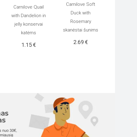
Carnilove Soft
Carnilove Quail
Į KREPŠELĮ
Duck with
Į KREPŠELĮ
with Dandelion in
Rosemary
jelly konservai
skanėstai šunims
katėms
2.69
€
1.15
€