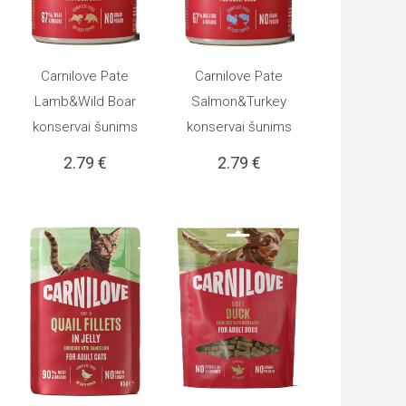
Carnilove Pate
Carnilove Pate
Į KREPŠELĮ
Į KREPŠELĮ
Lamb&Wild Boar
Salmon&Turkey
konservai šunims
konservai šunims
2.79
€
2.79
€