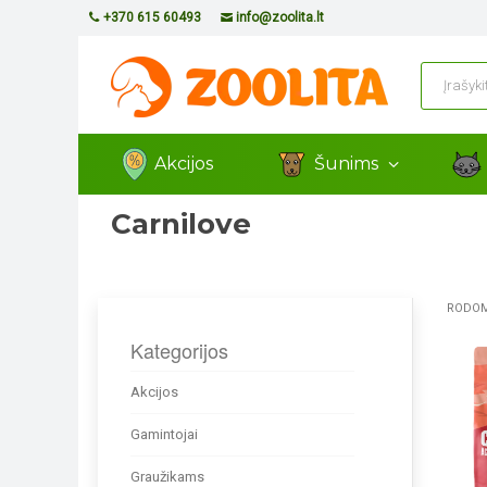
+370 615 60493
info@zoolita.lt
Akcijos
Šunims
Carnilove
RODOMA
Kategorijos
Akcijos
Gamintojai
Graužikams