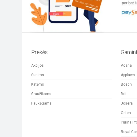
Prekės
Gamint
Akcijos
Acana
Šunims
Applaws
Katėms
Bosch
Graužikams
Brit
Paukščiams
Josera
Orijen
Purina Pr
Royal Ca