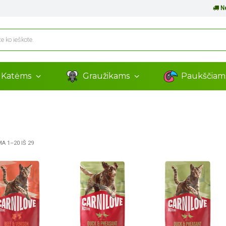
Ne
Katėms
Graužikams
Paukščia
 1–20 IŠ 29