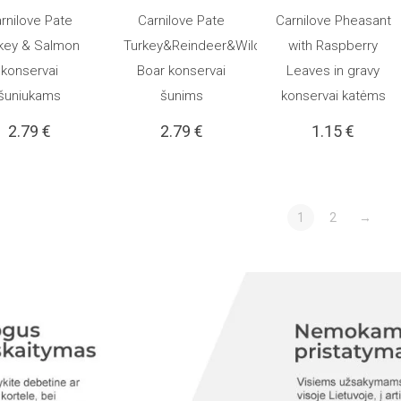
rnilove Pate
Carnilove Pate
Carnilove Pheasant
 KREPŠELĮ
Į KREPŠELĮ
Į KREPŠELĮ
key & Salmon
Turkey&Reindeer&Wild
with Raspberry
konservai
Boar konservai
Leaves in gravy
šuniukams
šunims
konservai katėms
2.79
€
2.79
€
1.15
€
1
2
→