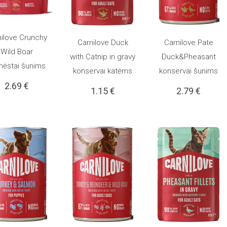
nilove Crunchy
Carnilove Duck
Carnilove Pate
 KREPŠELĮ
Wild Boar
Į KREPŠELĮ
Į KREPŠELĮ
with Catnip in gravy
Duck&Pheasant
nėstai šunims
konservai katėms
konservai šunims
2.69
€
1.15
€
2.79
€