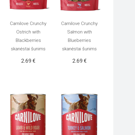
Carnilove Crunchy
Carnilove Crunchy
Į KREPŠELĮ
Į KREPŠELĮ
Ostrich with
Salmon with
Blackberries
Blueberries
skanėstai šunims
skanėstai šunims
2.69
€
2.69
€