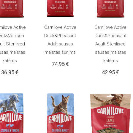
nilove Active
Carnilove Active
Carnilove Active
 KREPŠELĮ
Į KREPŠELĮ
Į KREPŠELĮ
eef&Venison
Duck&Pheasant
Duck&Pheasant
ult Sterilised
Adult sausas
Adult Sterilised
usas maistas
maistas šunims
sausas maistas
katėms
katėms
74.95
€
36.95
€
42.95
€