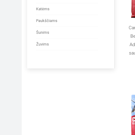
Katėms
Paukščiams
Car
Šunims
Į
B
Žuvims
Ad
sa