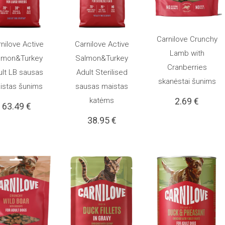
Carnilove Crunchy
nilove Active
Carnilove Active
Į KREPŠELĮ
Lamb with
 KREPŠELĮ
Į KREPŠELĮ
lmon&Turkey
Salmon&Turkey
Cranberries
ult LB sausas
Adult Sterilised
skanėstai šunims
istas šunims
sausas maistas
katėms
2.69
€
63.49
€
38.95
€