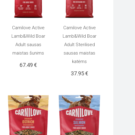
Carnilove Active
Carnilove Active
Į KREPŠELĮ
Į KREPŠELĮ
Lamb&Wild Boar
Lamb&Wild Boar
Adult sausas
Adult Sterilised
maistas šunims
sausas maistas
katėms
67.49
€
37.95
€