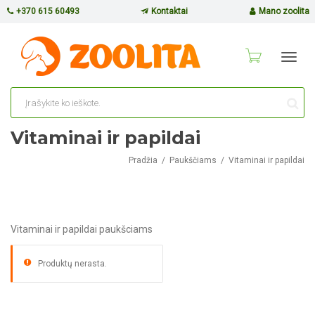
+370 615 60493
Kontaktai
Mano zoolita
Toggl
navig
Vitaminai ir papildai
Pradžia
Paukščiams
Vitaminai ir papildai
Vitaminai ir papildai paukšciams
Produktų nerasta.