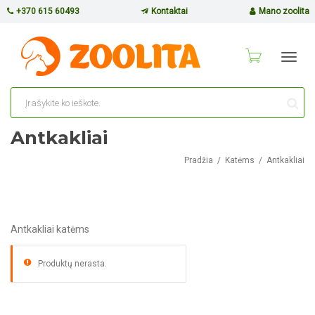
+370 615 60493
Kontaktai
Mano zoolita
Toggl
navig
Antkakliai
Pradžia
Katėms
Antkakliai
Antkakliai katėms
Produktų nerasta.