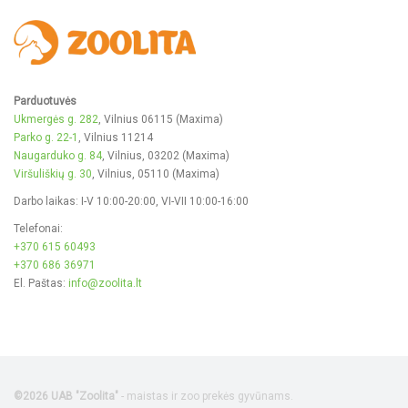
Parduotuvės
Ukmergės g. 282
, Vilnius 06115 (Maxima)
Parko g. 22-1
, Vilnius 11214
Naugarduko g. 84
, Vilnius, 03202 (Maxima)
Viršuliškių g. 30
, Vilnius, 05110 (Maxima)
Darbo laikas: I-V 10:00-20:00, VI-VII 10:00-16:00
Telefonai:
+370 615 60493
+370 686 36971
El. Paštas:
info@zoolita.lt
©2026 UAB "Zoolita"
- maistas ir zoo prekės gyvūnams.