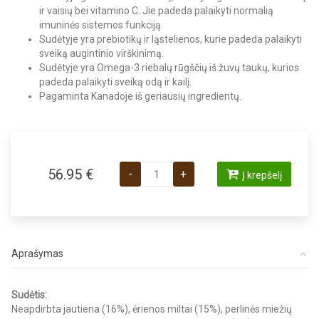
ir vaisių bei vitamino C. Jie padeda palaikyti normalią
imuninės sistemos funkciją.
Sudėtyje yra prebiotikų ir ląstelienos, kurie padeda palaikyti
sveiką augintinio virškinimą.
Sudėtyje yra Omega-3 riebalų rūgščių iš žuvų taukų, kurios
padeda palaikyti sveiką odą ir kailį.
Pagaminta Kanadoje iš geriausių ingredientų.
produkto kiekis: Acana Classics Red M
56.95
€
-
+
Į krepšelį
Aprašymas
Sudėtis:
Neapdirbta jautiena (16%), ėrienos miltai (15%), perlinės miežių