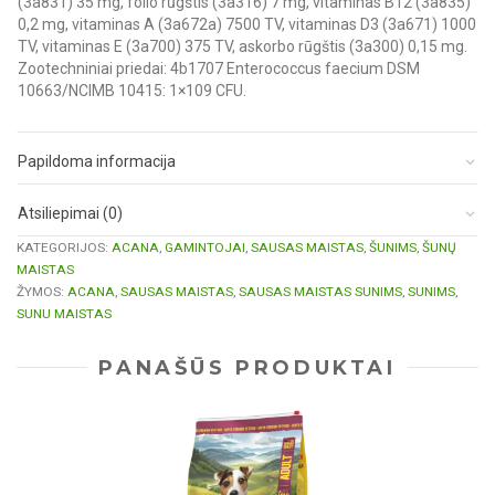
(3a831) 35 mg, folio rūgštis (3a316) 7 mg, vitaminas B12 (3a835)
0,2 mg, vitaminas A (3a672a) 7500 TV, vitaminas D3 (3a671) 1000
TV, vitaminas E (3a700) 375 TV, askorbo rūgštis (3a300) 0,15 mg.
Zootechniniai priedai: 4b1707 Enterococcus faecium DSM
10663/NCIMB 10415: 1×109 CFU.
Papildoma informacija
Atsiliepimai (0)
KATEGORIJOS:
ACANA
,
GAMINTOJAI
,
SAUSAS MAISTAS
,
ŠUNIMS
,
ŠUNŲ
MAISTAS
ŽYMOS:
ACANA
,
SAUSAS MAISTAS
,
SAUSAS MAISTAS SUNIMS
,
SUNIMS
,
SUNU MAISTAS
PANAŠŪS PRODUKTAI