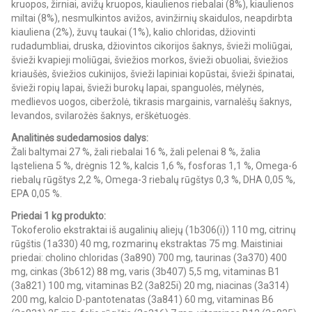
kruopos, žirniai, avižų kruopos, kiaulienos riebalai (8%), kiaulienos
miltai (8%), nesmulkintos avižos, avinžirnių skaidulos, neapdirbta
kiauliena (2%), žuvų taukai (1%), kalio chloridas, džiovinti
rudadumbliai, druska, džiovintos cikorijos šaknys, švieži moliūgai,
švieži kvapieji moliūgai, šviežios morkos, švieži obuoliai, šviežios
kriaušės, šviežios cukinijos, švieži lapiniai kopūstai, švieži špinatai,
švieži ropių lapai, švieži burokų lapai, spanguolės, mėlynės,
medlievos uogos, ciberžolė, tikrasis margainis, varnalėšų šaknys,
levandos, svilarožės šaknys, erškėtuogės.
Analitinės sudedamosios dalys:
Žali baltymai 27 %, žali riebalai 16 %, žali pelenai 8 %, žalia
ląsteliena 5 %, drėgnis 12 %, kalcis 1,6 %, fosforas 1,1 %, Omega-6
riebalų rūgštys 2,2 %, Omega-3 riebalų rūgštys 0,3 %, DHA 0,05 %,
EPA 0,05 %.
Priedai 1 kg produkto:
Tokoferolio ekstraktai iš augalinių aliejų (1b306(i)) 110 mg, citrinų
rūgštis (1a330) 40 mg, rozmarinų ekstraktas 75 mg. Maistiniai
priedai: cholino chloridas (3a890) 700 mg, taurinas (3a370) 400
mg, cinkas (3b612) 88 mg, varis (3b407) 5,5 mg, vitaminas B1
(3a821) 100 mg, vitaminas B2 (3a825i) 20 mg, niacinas (3a314)
200 mg, kalcio D-pantotenatas (3a841) 60 mg, vitaminas B6