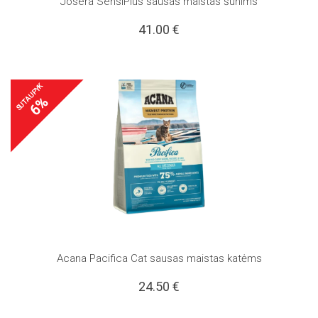
Josera SensiPlus sausas maistas šunims
41.00
€
SUTAUPYK
6%
Acana Pacifica Cat sausas maistas katėms
24.50
€