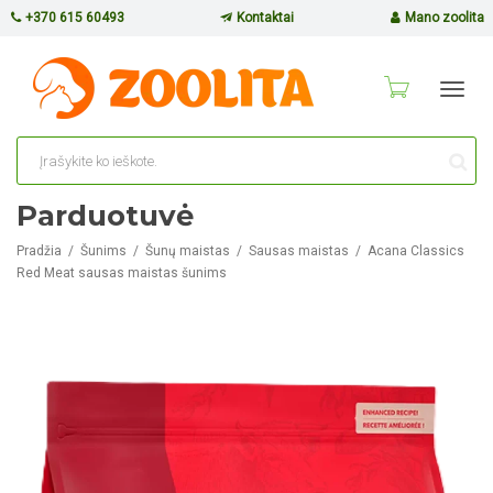
+370 615 60493
Kontaktai
Mano zoolita
Toggl
navig
Parduotuvė
Pradžia
Šunims
Šunų maistas
Sausas maistas
Acana Classics
Red Meat sausas maistas šunims