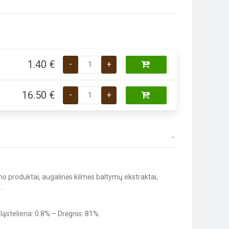
produkto kiekis: Royal Canin British Shorthair 
1.40
€
-
+
produkto kiekis: Royal Canin British Shorthair 
16.50
€
-
+
imo produktai, augalinės kilmės baltymų ekstraktai,
.
a ląsteliena: 0.8% – Drėgnis: 81%.