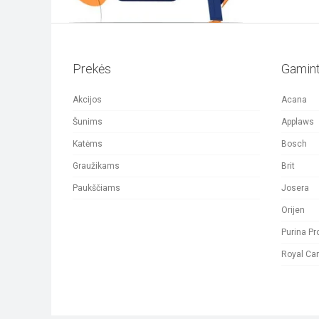
on
the
Prekės
Gamint
product
Akcijos
Acana
page
Šunims
Applaws
Katėms
Bosch
Graužikams
Brit
Paukščiams
Josera
Orijen
Purina Pr
Royal Ca