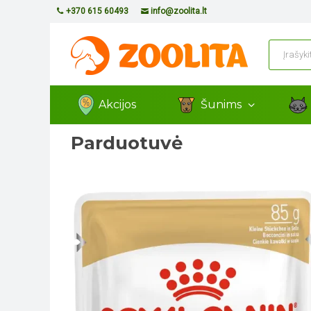
+370 615 60493
info@zoolita.lt
Akcijos
Šunims
Parduotuvė