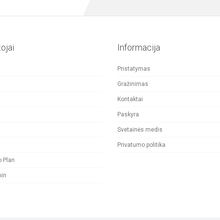
on
on
the
the
ojai
Informacija
product
product
Pristatymas
page
page
Gražinimas
Kontaktai
Paskyra
Svetainės medis
Privatumo politika
o Plan
nin