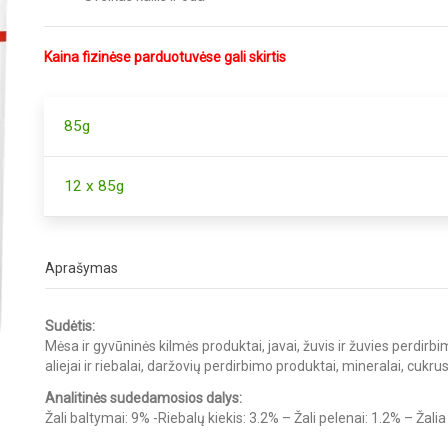
Kaina fizinėse parduotuvėse gali skirtis
85g
12 x 85g
Aprašymas
Sudėtis:
Mėsa ir gyvūninės kilmės produktai, javai, žuvis ir žuvies perdirb
aliejai ir riebalai, daržovių perdirbimo produktai, mineralai, cukrus
Analitinės sudedamosios dalys:
Žali baltymai: 9% -Riebalų kiekis: 3.2% – Žali pelenai: 1.2% – Žali