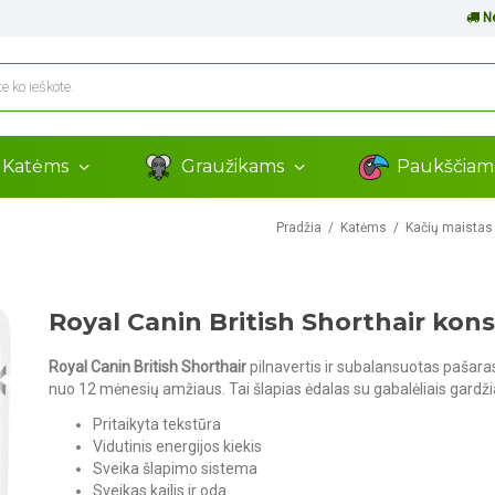
Ne
Katėms
Graužikams
Paukščia
Pradžia
Katėms
Kačių maistas
Royal Canin British Shorthair kon
Royal Canin British Shorthair
pilnavertis ir subalansuotas pašar
nuo 12 mėnesių amžiaus. Tai šlapias ėdalas su gabalėliais gardži
Pritaikyta tekstūra
Vidutinis energijos kiekis
Sveika šlapimo sistema
Sveikas kailis ir oda