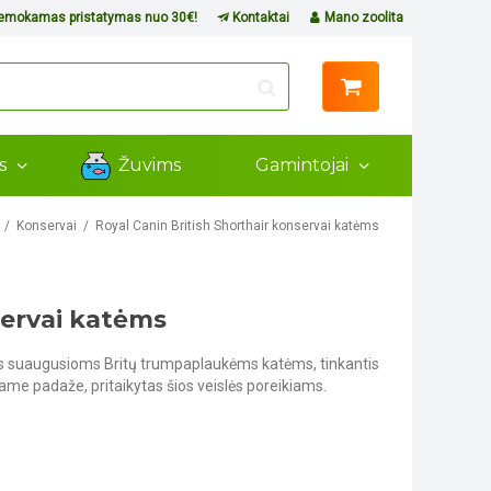
mokamas pristatymas nuo 30€!
Kontaktai
Mano zoolita
ms
Žuvims
Gamintojai
Konservai
Royal Canin British Shorthair konservai katėms
servai katėms
as suaugusioms Britų trumpaplaukėms katėms, tinkantis
ame padaže, pritaikytas šios veislės poreikiams.