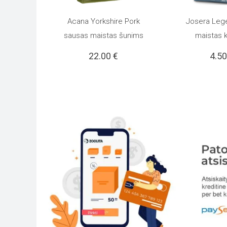
Acana Yorkshire Pork
Josera Leg
PASIRINKTI SAVYBES
PASIRINKTI SA
This
sausas maistas šunims
maistas 
22.00
€
4.5
product
has
multiple
variants.
The
options
may
be
chosen