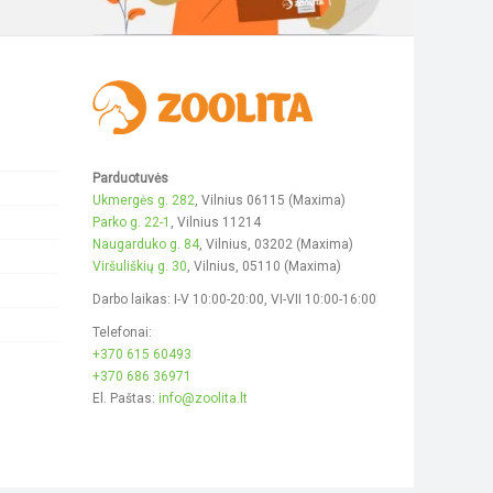
on
on
the
the
product
product
page
page
Parduotuvės
Ukmergės g. 282
, Vilnius 06115 (Maxima)
Parko g. 22-1
, Vilnius 11214
Naugarduko g. 84
, Vilnius, 03202 (Maxima)
Viršuliškių g. 30
, Vilnius, 05110 (Maxima)
Darbo laikas: I-V 10:00-20:00, VI-VII 10:00-16:00
Telefonai:
+370 615 60493
+370 686 36971
El. Paštas:
info@zoolita.lt