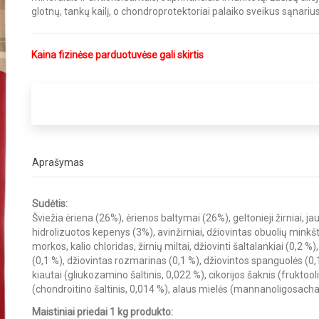
glotnų, tankų kailį, o chondroprotektoriai palaiko sveikus sąnarius
Kaina fizinėse parduotuvėse gali skirtis
Aprašymas
Sudėtis:
Šviežia ėriena (26%), ėrienos baltymai (26%), geltonieji žirniai, j
hidrolizuotos kepenys (3%), avinžirniai, džiovintas obuolių minkšt
morkos, kalio chloridas, žirnių miltai, džiovinti šaltalankiai (0,2 
(0,1 %), džiovintas rozmarinas (0,1 %), džiovintos spanguolės (0,1 
kiautai (gliukozamino šaltinis, 0,022 %), cikorijos šaknis (fruktoo
(chondroitino šaltinis, 0,014 %), alaus mielės (mannanoligosachari
Maistiniai priedai 1 kg produkto: