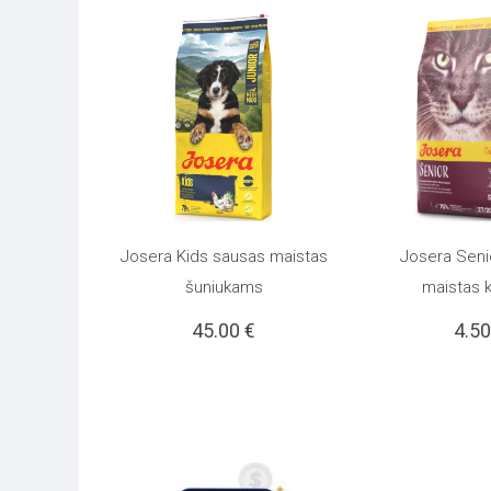
Josera Kids sausas maistas
Josera Seni
Į KREPŠELĮ
PASIRINKTI SA
šuniukams
maistas 
45.00
€
4.5