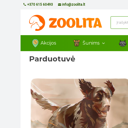
+370 615 60493
info@zoolita.lt
Akcijos
Šunims
Parduotuvė