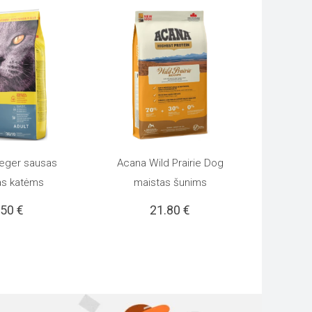
eger sausas
Acana Wild Prairie Dog
I SAVYBES
PASIRINKTI SAVYBES
This
This
as katėms
maistas šunims
.50
€
21.80
€
product
product
has
has
multiple
multiple
variants.
variants.