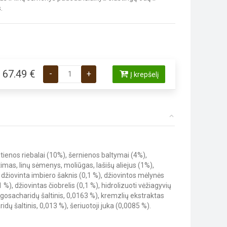
.
produkto kiekis: Carnilove Active Lamb&Wild Boar A
67.49
€
-
+
Į krepšelį
autienos riebalai (10%), šernienos baltymai (4%),
imas, linų sėmenys, moliūgas, lašišų aliejus (1%),
%), džiovinta imbiero šaknis (0,1 %), džiovintos mėlynės
%), džiovintas čiobrelis (0,1 %), hidrolizuoti vėžiagyvių
ligosacharidų šaltinis, 0,0163 %), kremzlių ekstraktas
dų šaltinis, 0,013 %), šeriuotoji juka (0,0085 %).