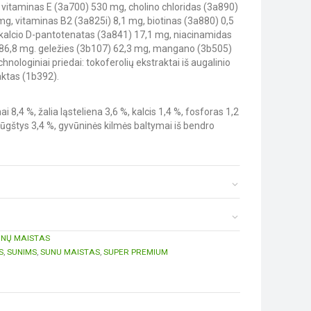
 vitaminas E (3a700) 530 mg, cholino chloridas (3a890)
g, vitaminas B2 (3a825i) 8,1 mg, biotinas (3a880) 0,5
, kalcio D-pantotenatas (3a841) 17,1 mg, niacinamidas
 86,8 mg. geležies (3b107) 62,3 mg, mangano (3b505)
nologiniai priedai: tokoferolių ekstraktai iš augalinio
aktas (1b392).
ai 8,4 %, žalia ląsteliena 3,6 %, kalcis 1,4 %, fosforas 1,2
rūgštys 3,4 %, gyvūninės kilmės baltymai iš bendro
UNŲ MAISTAS
S
,
SUNIMS
,
SUNU MAISTAS
,
SUPER PREMIUM