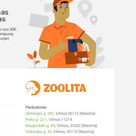
The
The
options
options
may
may
be
be
chosen
chosen
on
on
the
the
product
product
page
page
Parduotuvės
Ukmergės g. 282
, Vilnius 06115 (Maxima)
Parko g. 22-1
, Vilnius 11214
Naugarduko g. 84
, Vilnius, 03202 (Maxima)
Viršuliškių g. 30
, Vilnius, 05110 (Maxima)