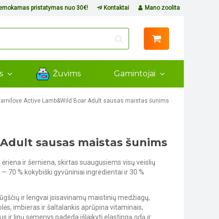
mokamas pristatymas nuo 30€!
Kontaktai
Mano zoolita
ms
Žuvims
Gamintojai
arnilove Active Lamb&Wild Boar Adult sausas maistas šunims
 Adult sausas maistas šunims
ėriena ir šerniena, skirtas suaugusiems visų veislių
e — 70 % kokybiški gyvūniniai ingredientai ir 30 %
ūgščių ir lengvai įsisavinamų maistinių medžiagų,
lės, imbieras ir šaltalankis aprūpina vitaminais,
jus ir linų sėmenys padeda išlaikyti elastingą odą ir