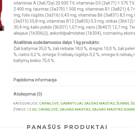
vitaminas A (3a672a) 20 000 TV, vitaminas D3 (3a671) 1 575 TV,
2 400 mg, taurinas (3a370) 1 500 mg, vitaminas B1 (3a821) 4,7 m
mg, folio rūgštis (3a316) 0,43 mg, vitaminas B6 (3a831) 8,5 mg
(3a315) 55,8 mg, vitaminas B12 (3a835) 0,3 mg, cinkas (3b612)
30,4 mg, kalio jodido (3b201) 1,07 mg, vario (3b407) 12,7 mg. Tech
aliejaus (1b306(i)), askorbilpalmitatas (1b304), rozmarinų ekstr
Analitinės sudedamosios dalys 1 kg produkto:
Žali baltymai 35,0 %, žali riebalai 18,0 %, drėgnis 10,0 %, žali pelen
%, natris 0,2 %, omega-3 riebalų rūgštys 0,2 %, omega-6 riebalų 
baltymų kiekio 75,0 %.
Papildoma informacija
Atsiliepimai (0)
KATEGORIJOS:
CARNILOVE
,
GAMINTOJAI
,
SAUSAS MAISTAS
,
ŠUNIMS
,
Š
ŽYMOS:
12 KG
,
CARNILOVE
,
SAUSAS MAISTAS
,
SAUSAS MAISTAS SUNIM
PANAŠŪS PRODUKTAI