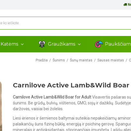
Ne
Katėms
Graužikams
Paukščia
Pradžia
Šunims
Šunų maistas
Sausas maistas
C
Carnilove Active Lamb&Wild Boar
Carnilove Active Lamb&Wild Boar for Adult
Visavertis pašaras su 
šunims. Be grūdų, bulvių, vištienos, GMO, sojų ir dažiklių. Sudėtyj
daržovės, vaisiai bei žolelės.
Liesi ėrienos ir šernienos baltymai suteikia nepakeičiamų aminor
palaikančių šuns fizinę būklę, energiją ir psichinę gerovę. Spanguo
mineralais ir antioksidantais, stiprinančiais imunitetą. Lašišų alie