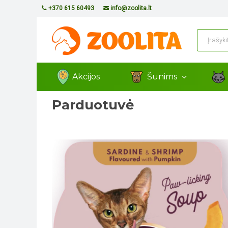
+370 615 60493
info@zoolita.lt
Akcijos
Šunims
Parduotuvė