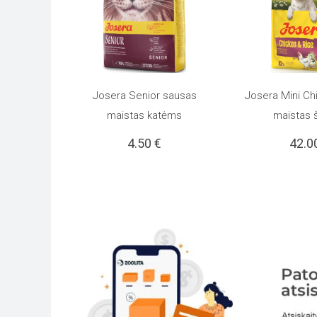
Josera Senior sausas
Josera Mini Ch
PASIRINKTI SAVYBES
Į KREPŠELĮ
This
maistas katėms
maistas 
4.50
€
42.0
product
has
multiple
variants.
The
options
may