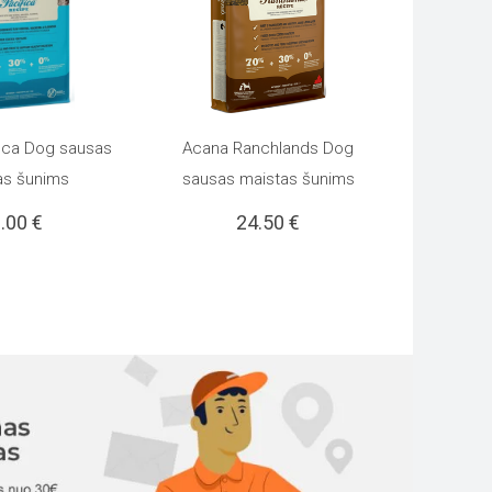
ica Dog sausas
Acana Ranchlands Dog
I SAVYBES
PASIRINKTI SAVYBES
This
This
as šunims
sausas maistas šunims
3.00
€
24.50
€
product
product
has
has
multiple
multiple
variants.
variants.
The
The
options
options
may
may