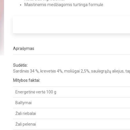
Maistinėmis medžiagomis turtinga formulė
Aprašymas
Sudėtis:
Sardinės 34 %, krevetės 4%, moliūgai 2,5%, saulėgrąžų aliejus, tap
Mitybos faktai:
Energetinė vertė 100 g
Baltymai
Žali riebalai
Žali pelenai