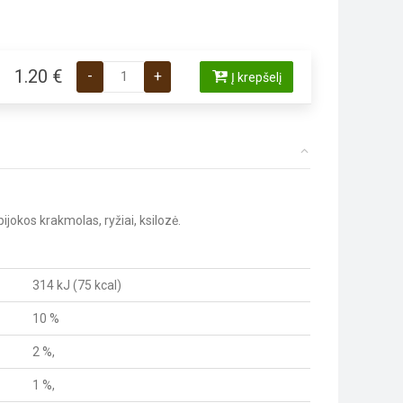
produkto kiekis: Delick Cious Sriuba su sardinėmis k
1.20
€
-
+
Į krepšelį
ijokos krakmolas, ryžiai, ksilozė.
314 kJ (75 kcal)
10 %
2 %,
1 %,