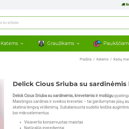
Ne
Katėms
Graužikams
Paukščia
Pradžia
Katėms
Kačių ma
Delick Cious Sriuba su sardinėmi
Delick Cious Sriuba su sardinėmis, krevetėmis ir moliūgu
ypatinga
Maistingos sardinės ir sveikos krevetės – tai gardumynas jūsų au
skatina lengvą virškinimą. Subalansuota sudėtis leidžia augintiniu
bei mikroelementus.
Visavertis konservuotas maistas
Natūralūs ingredientai