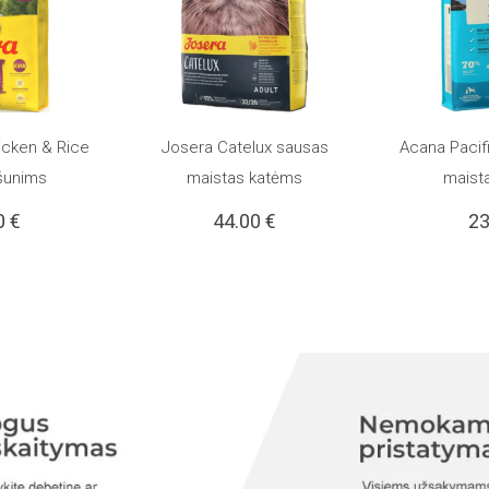
icken & Rice
Josera Catelux sausas
Acana Pacif
PASIRINKTI SAVYBES
PASIRINKT
This
šunims
maistas katėms
maist
0
€
44.00
€
2
product
has
multiple
variants.
The
options
may