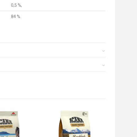
0,5 %,
84 %.