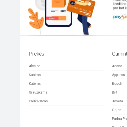
be
chosen
on
the
Prekės
Gamint
product
Akcijos
Acana
page
Šunims
Applaws
Katėms
Bosch
Graužikams
Brit
Paukščiams
Josera
Orijen
Purina Pr