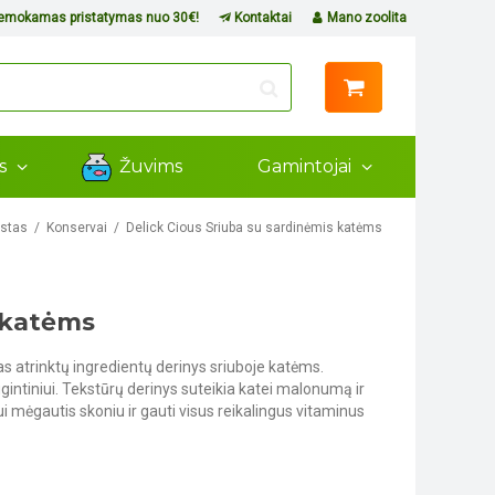
mokamas pristatymas nuo 30€!
Kontaktai
Mano zoolita
ms
Žuvims
Gamintojai
istas
Konservai
Delick Cious Sriuba su sardinėmis katėms
s katėms
s atrinktų ingredientų derinys sriuboje katėms.
gintiniui. Tekstūrų derinys suteikia katei malonumą ir
i mėgautis skoniu ir gauti visus reikalingus vitaminus