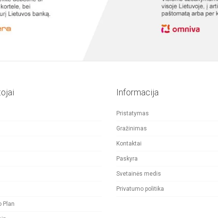
be
chosen
on
the
ojai
Informacija
product
Pristatymas
page
Gražinimas
Kontaktai
Paskyra
Svetainės medis
Privatumo politika
o Plan