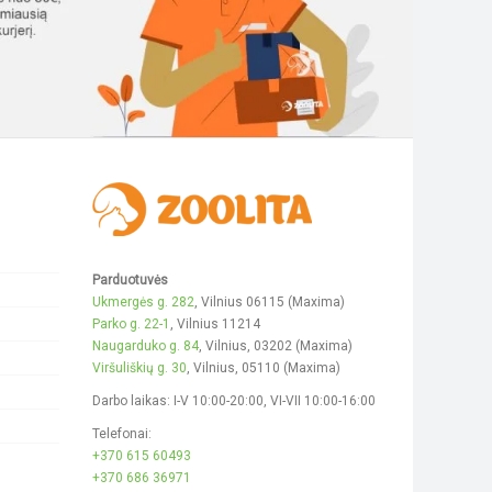
be
be
chosen
chosen
on
on
the
the
product
product
page
page
Parduotuvės
Ukmergės g. 282
, Vilnius 06115 (Maxima)
Parko g. 22-1
, Vilnius 11214
Naugarduko g. 84
, Vilnius, 03202 (Maxima)
Viršuliškių g. 30
, Vilnius, 05110 (Maxima)
Darbo laikas: I-V 10:00-20:00, VI-VII 10:00-16:00
Telefonai:
+370 615 60493
+370 686 36971