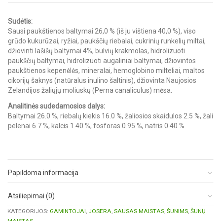
Sudėtis:
Sausi paukštienos baltymai 26,0 % (iš ju vištiena 40,0 %), viso
grūdo kukurūzai, ryžiai, paukščių riebalai, cukrinių runkelių miltai,
džiovinti lašišų baltymai 4%, bulvių krakmolas, hidrolizuoti
paukščių baltymai, hidrolizuoti augaliniai baltymai, džiovintos
paukštienos kepenėlės, mineralai, hemoglobino milteliai, maltos
cikorijų šaknys (natūralus inulino šaltinis), džiovinta Naujosios
Zelandijos žaliųjų moliuskų (Perna canaliculus) mėsa.
Analitinės sudedamosios dalys:
Baltymai 26.0 %, riebalų kiekis 16.0 %, žaliosios skaidulos 2.5 %, žali
pelenai 6.7 %, kalcis 1.40 %, fosforas 0.95 %, natris 0.40 %.
Papildoma informacija
Atsiliepimai (0)
KATEGORIJOS:
GAMINTOJAI
,
JOSERA
,
SAUSAS MAISTAS
,
ŠUNIMS
,
ŠUNŲ