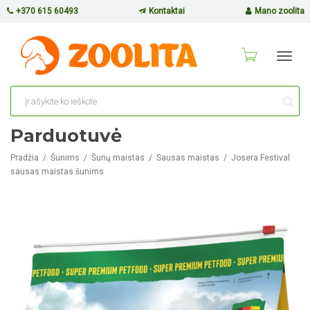
+370 615 60493
Kontaktai
Mano zoolita
Toggl
navig
Parduotuvė
Pradžia
Šunims
Šunų maistas
Sausas maistas
Josera Festival
sausas maistas šunims