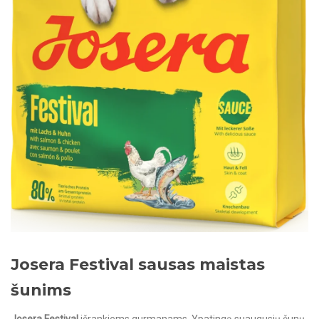
Josera Festival sausas maistas
šunims
Josera Festival
išrankiems gurmanams. Ypatingą suaugusių šunų