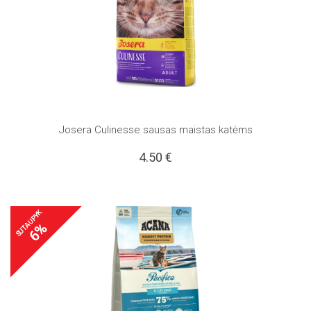
Josera Culinesse sausas maistas katėms
4.50
€
SUTAUPYK
6%