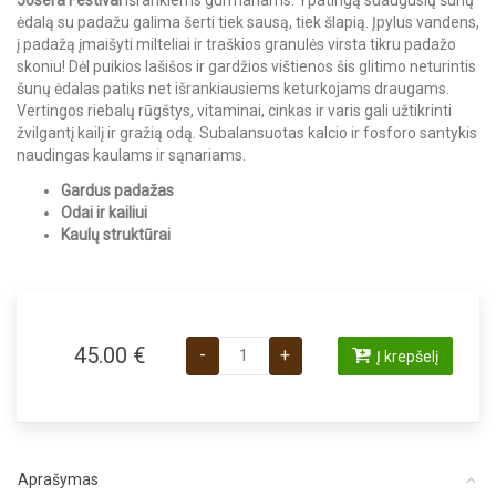
ėdalą su padažu galima šerti tiek sausą, tiek šlapią. Įpylus vandens,
į padažą įmaišyti milteliai ir traškios granulės virsta tikru padažo
skoniu! Dėl puikios lašišos ir gardžios vištienos šis glitimo neturintis
šunų ėdalas patiks net išrankiausiems keturkojams draugams.
Vertingos riebalų rūgštys, vitaminai, cinkas ir varis gali užtikrinti
žvilgantį kailį ir gražią odą. Subalansuotas kalcio ir fosforo santykis
naudingas kaulams ir sąnariams.
Gardus padažas
Odai ir kailiui
Kaulų struktūrai
produkto kiekis: Josera Festival sausas
45.00
€
-
+
Į krepšelį
Aprašymas