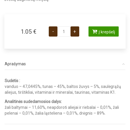
produkto kiekis: Lovely Hunter Tuna&Fi
1.05
€
-
+
Į krepšelį
Aprašymas
Sudėtis :
vanduo – 47,0445%, tunas – 45%, baltos žuvys – 5%, saulėgrąžų
aliejus, tirštikliai, vitaminai ir mineralai, taurinas, vitaminas K1.
Analitinės sudedamosios dalys:
žali baltymai – 11,60%, neapdoroti aliejai ir riebalai – 0,01%, žali
pelenai – 0,01%, žalia ląsteliena – 0,01%, drėgnis – 89%.