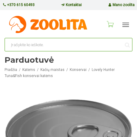
+370 615 60493
Kontaktai
Mano zoolita
Toggl
navig
Parduotuvė
Pradžia
Katėms
Kačių maistas
Konservai
Lovely Hunter
Tuna&Fish konservai katėms