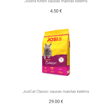
Josera Kitten sausas maistas katėms
4.50
€
JosiCat Classic sausas maistas katėms
29.00
€