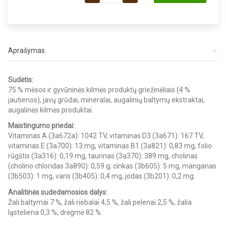
Aprašymas
Sudėtis:
75 % mėsos ir gyvūninės kilmės produktų griežinėliais (4 %
jautienos), javų grūdai, mineralai, augalinių baltymų ekstraktai,
augalinės kilmės produktai.
Maistingumo priedai:
Vitaminas A (3a672a): 1042 TV, vitaminas D3 (3a671): 167 TV,
vitaminas E (3a700): 13 mg, vitaminas B1 (3a821): 0,83 mg, folio
rūgštis (3a316): 0,19 mg, taurinas (3a370): 389 mg, cholinas
(cholino chloridas 3a890): 0,59 g; cinkas (3b605): 5 mg, manganas
(3b503): 1 mg, varis (3b405): 0,4 mg, jodas (3b201): 0,2 mg.
Analitinės sudedamosios dalys:
Žali baltymai 7 %, žali riebalai 4,5 %, žali pelenai 2,5 %, žalia
ląsteliena 0,3 %, drėgmė 82 %.