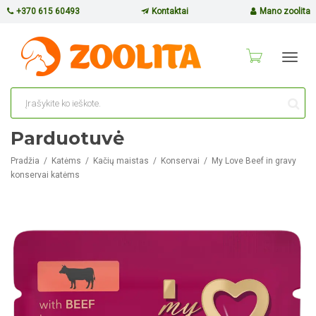
+370 615 60493
Kontaktai
Mano zoolita
Toggl
navig
Parduotuvė
Pradžia
Katėms
Kačių maistas
Konservai
My Love Beef in gravy
konservai katėms