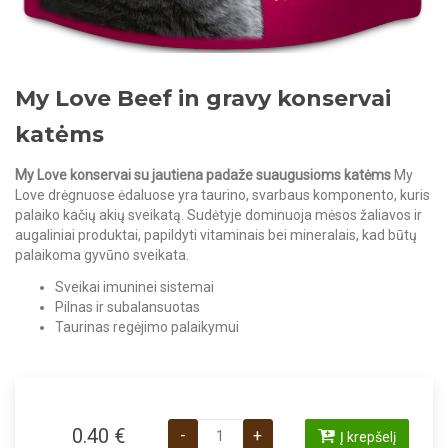
My Love Beef in gravy konservai
katėms
My Love konservai su jautiena padaže suaugusioms katėms
My
Love drėgnuose ėdaluose yra taurino, svarbaus komponento, kuris
palaiko kačių akių sveikatą. Sudėtyje dominuoja mėsos žaliavos ir
augaliniai produktai, papildyti vitaminais bei mineralais, kad būtų
palaikoma gyvūno sveikata.
Sveikai imuninei sistemai
Pilnas ir subalansuotas
Taurinas regėjimo palaikymui
produkto kiekis: My Love Beef in gravy 
0.40
€
-
+
Į krepšelį