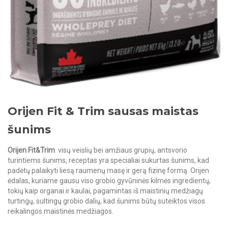
Orijen Fit & Trim sausas maistas
šunims
Orijen Fit&Trim
visų veislių bei amžiaus grupių, antsvorio
turintiems šunims, receptas yra specialiai sukurtas šunims, kad
padėtų palaikyti liesą raumenų masę ir gerą fizinę formą. Orijen
ėdalas, kuriame gausu viso grobio gyvūninės kilmės ingredientų,
tokių kaip organai ir kaulai, pagamintas iš maistinių medžiagų
turtingų, sultingų grobio dalių, kad šunims būtų suteiktos visos
reikalingos maistinės medžiagos.