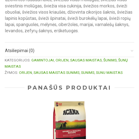
sviestinis moliūgas, šviežia visa cukinija, šviežios morkos, švieži
obuoliai, šviežios visos kriaušės, džiovinta cikorijos šaknis, šviežias
lapinis kopūstas, švieži špinatai, švieži burokėlių lapai, švieži ropių
lapai, spanguolės, mėlynės, ciberžolės, marijai, varnalėšų šaknys,
levandos, zefyrų šaknys, erškėtuogės.
Atsiliepimai (0)
KATEGORIJOS:
GAMINTOJAI
,
ORIJEN
,
SAUSAS MAISTAS
,
ŠUNIMS
,
ŠUNŲ
MAISTAS
ŽYMOS:
ORIJEN
,
SAUSAS MAISTAS SUNIMS
,
SUNIMS
,
SUNU MAISTAS
PANAŠŪS PRODUKTAI