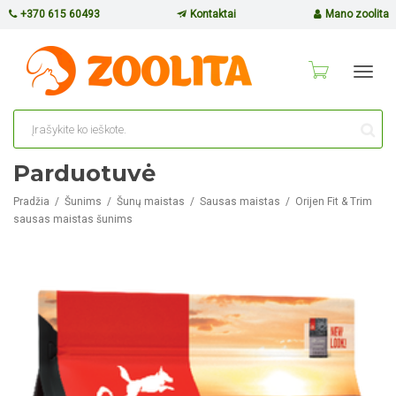
+370 615 60493
Kontaktai
Mano zoolita
Toggl
navig
Parduotuvė
Pradžia
Šunims
Šunų maistas
Sausas maistas
Orijen Fit & Trim
sausas maistas šunims