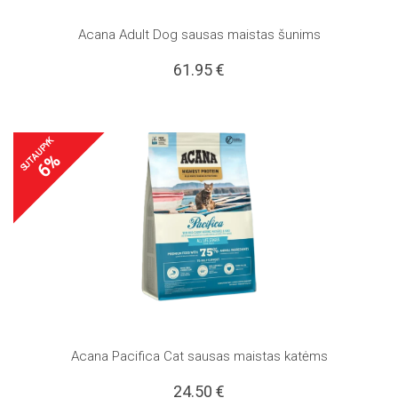
Acana Adult Dog sausas maistas šunims
61.95
€
SUTAUPYK
6%
Acana Pacifica Cat sausas maistas katėms
24.50
€