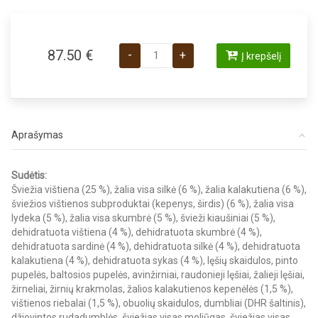
produkto kiekis: Orijen Fit & Trim sausa
87.50
€
-
+
Į krepšelį
Aprašymas
Sudėtis:
Šviežia vištiena (25 %), žalia visa silkė (6 %), žalia kalakutiena (6 %),
šviežios vištienos subproduktai (kepenys, širdis) (6 %), žalia visa
lydeka (5 %), žalia visa skumbrė (5 %), švieži kiaušiniai (5 %),
dehidratuota vištiena (4 %), dehidratuota skumbrė (4 %),
dehidratuota sardinė (4 %), dehidratuota silkė (4 %), dehidratuota
kalakutiena (4 %), dehidratuota sykas (4 %), lęšių skaidulos, pinto
pupelės, baltosios pupelės, avinžirniai, raudonieji lęšiai, žalieji lęšiai,
žirneliai, žirnių krakmolas, žalios kalakutienos kepenėlės (1,5 %),
vištienos riebalai (1,5 %), obuolių skaidulos, dumbliai (DHR šaltinis),
džiovintos rudadumblės, šviežias visas moliūgas, šviežias visas