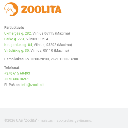
Parduotuvės
Ukmergės g. 282
, Vilnius 06115 (Maxima)
Parko g. 22-1
, Vilnius 11214
Naugarduko g. 84
, Vilnius, 03202 (Maxima)
Viršuliškių g. 30
, Vilnius, 05110 (Maxima)
Darbo laikas: I-V 10:00-20:00, VI-VII 10:00-16:00
Telefonai:
+370 615 60493
+370 686 36971
El. Paštas:
info@zoolita.lt
©2026 UAB "Zoolita"
- maistas ir zoo prekės gyvūnams.