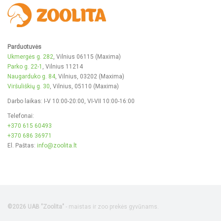
Parduotuvės
Ukmergės g. 282
, Vilnius 06115 (Maxima)
Parko g. 22-1
, Vilnius 11214
Naugarduko g. 84
, Vilnius, 03202 (Maxima)
Viršuliškių g. 30
, Vilnius, 05110 (Maxima)
Darbo laikas: I-V 10:00-20:00, VI-VII 10:00-16:00
Telefonai:
+370 615 60493
+370 686 36971
El. Paštas:
info@zoolita.lt
©2026 UAB "Zoolita"
- maistas ir zoo prekės gyvūnams.