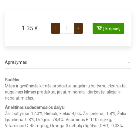
produkto kiekis: Royal Canin Kitten Loa
1.35
€
-
+
Į krepšelį
Aprašymas
Sudėtis:
Mėsa ir gyvūninės kilmės produktai, augalinių baltymų ekstraktai,
augalinės kilmės produktai, javai, mineralai, daržovės, aliejai ir
riebalai, mielės.
Analitinės sudedamosios dalys:
Žali baltymai: 12,0%, Riebalų kiekis: 4,0%, Žali pelenai: 1,8%, Žalia
ląsteliena: 0,8%, Drėgnis: 78,4%, Vitaminas E: 110 mg/kg,
Vitaminas C: 45 mg/kg, Omega-3 riebalų rūgštys (DHR): 0,03%.