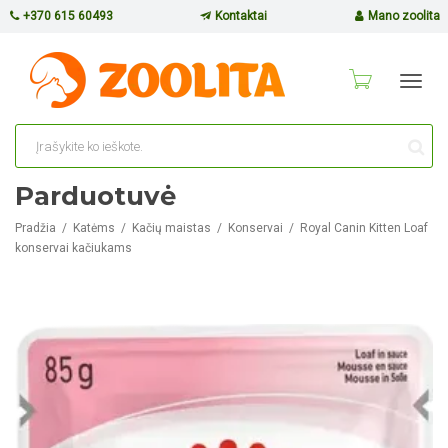
+370 615 60493
Kontaktai
Mano zoolita
Toggl
navig
Parduotuvė
Pradžia
Katėms
Kačių maistas
Konservai
Royal Canin Kitten Loaf
konservai kačiukams