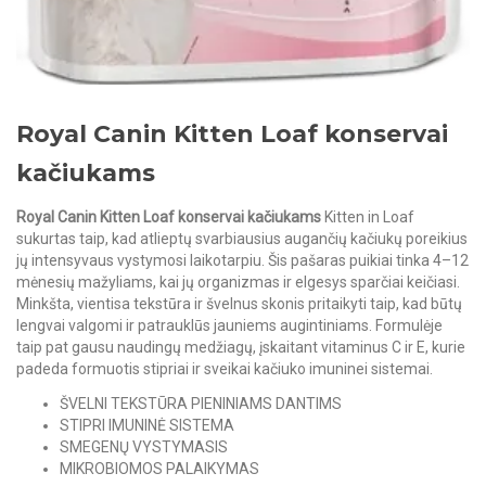
Royal Canin Kitten Loaf konservai
kačiukams
Royal Canin Kitten Loaf konservai kačiukams
Kitten in Loaf
sukurtas taip, kad atlieptų svarbiausius augančių kačiukų poreikius
jų intensyvaus vystymosi laikotarpiu. Šis pašaras puikiai tinka 4–12
mėnesių mažyliams, kai jų organizmas ir elgesys sparčiai keičiasi.
Minkšta, vientisa tekstūra ir švelnus skonis pritaikyti taip, kad būtų
lengvai valgomi ir patrauklūs jauniems augintiniams. Formulėje
taip pat gausu naudingų medžiagų, įskaitant vitaminus C ir E, kurie
padeda formuotis stipriai ir sveikai kačiuko imuninei sistemai.
ŠVELNI TEKSTŪRA PIENINIAMS DANTIMS
STIPRI IMUNINĖ SISTEMA
SMEGENŲ VYSTYMASIS
MIKROBIOMOS PALAIKYMAS