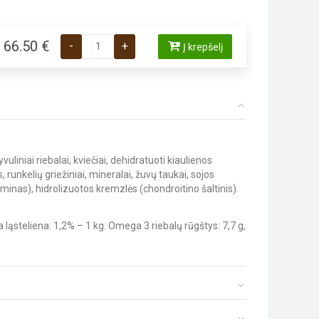
produkto kiekis: Royal Canin Maxi Adult sausas mais
66.50
€
-
+
Į krepšelį
liniai riebalai, kviečiai, dehidratuoti kiaulienos
, runkelių griežiniai, mineralai, žuvų taukai, sojos
ozaminas), hidrolizuotos kremzlės (chondroitino šaltinis).
a ląsteliena: 1,2% – 1 kg: Omega 3 riebalų rūgštys: 7,7 g,