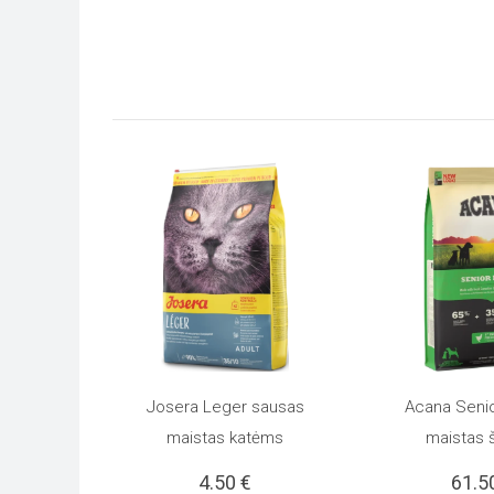
Josera Leger sausas
Acana Seni
PASIRINKTI SAVYBES
Į KREPŠELĮ
This
maistas katėms
maistas 
4.50
€
61.5
product