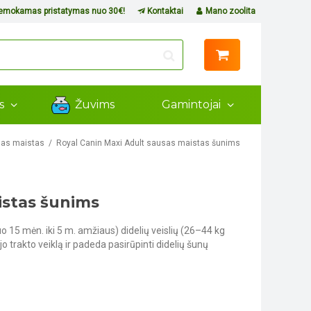
mokamas pristatymas nuo 30€!
Kontaktai
Mano zoolita
ms
Žuvims
Gamintojai
as maistas
Royal Canin Maxi Adult sausas maistas šunims
istas šunims
 15 mėn. iki 5 m. amžiaus) didelių veislių (26–44 kg
o trakto veiklą ir padeda pasirūpinti didelių šunų