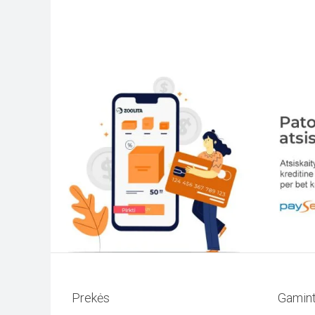
has
multiple
variants.
The
options
may
be
chosen
on
the
Prekės
Gamint
product