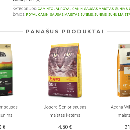
KATEGORIJOS:
GAMINTOJAI
,
ROYAL CANIN
,
SAUSAS MAISTAS
,
ŠUNIMS
,
ŽYMOS:
ROYAL CANIN
,
SAUSAS MAISTAS SUNIMS
,
SUNIMS
,
SUNU MAIST
PANAŠŪS PRODUKTAI
or sausas
Josera Senior sausas
Acana Wil
PASIRINKTI SAVYBES
PASIRINKT
This
šunims
maistas katėms
maist
0
€
4.50
€
2
product