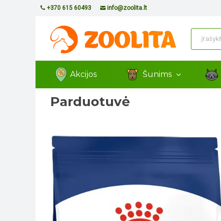
+370 615 60493
info@zoolita.lt
Akcijos
Šunims
Parduotuvė