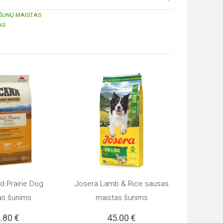
ŠUNŲ MAISTAS
AS
d Prairie Dog
Josera Lamb & Rice sausas
I SAVYBES
Į KREPŠELĮ
This
as šunims
maistas šunims
1.80
€
45.00
€
product