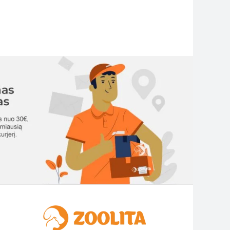
has
multiple
variants.
The
options
may
be
chosen
on
the
product