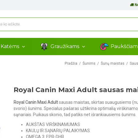
Ne
Katėms
Graužikams
Paukščia
Pradžia
Šunims
Šunų maistas
Saus
Royal Canin Maxi Adult sausas ma
Royal Canin Maxi Adult
sausas maistas, skirtas suaugusiems (nuo
svorio) šunims. Specialus pašaras užtikrina optimalią virškinamoj
sąnariais. Puikaus skonio, tad patiks net išrankiausiems šunims.
AUKŠTAS VIRŠKINAMUMAS
KAULŲ IR SĄNARIŲ PALAIKYMAS
OMEGA 3: EPR-DHR