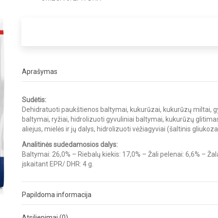
Aprašymas
Sudėtis:
Dehidratuoti paukštienos baltymai, kukurūzai, kukurūzų miltai, gyvu
baltymai, ryžiai, hidrolizuoti gyvuliniai baltymai, kukurūzų glitimas
aliejus, mielės ir jų dalys, hidrolizuoti vėžiagyviai (šaltinis gliuk
Analitinės sudedamosios dalys:
Baltymai: 26,0% – Riebalų kiekis: 17,0% – Žali pelenai: 6,6% – Žal
įskaitant EPR/ DHR: 4 g.
Papildoma informacija
Atsiliepimai (0)