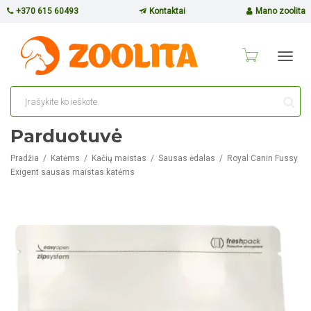
+370 615 60493
Kontaktai
Mano zoolita
Toggl
navig
Parduotuvė
Pradžia
Katėms
Kačių maistas
Sausas ėdalas
Royal Canin Fussy
Exigent sausas maistas katėms