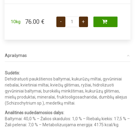
produkto kiekis: Royal Canin Fussy 
76.00
€
-
+
10kg
Aprašymas
Sudėtis:
Dehidratuoti paukštienos baltymai, kukurūzų miltai, gyvūniniai
riebalai, kvietiniai miltai, kviečių glitimas, ryžiai, hidrolizuoti
gyvūniniai baltymai, burokėlių minkštimas, kukurūzų glitimas,
mielių produktai, mineralai, fruktooligosacharidai, dumblių aliejus
(Schizochytrium sp.), medetkų miltai.
Analitinės sudedamosios dalys:
Baltymai: 40,0 % – Žalios skaidulos: 1,0 % – Riebalų kiekis: 17,5 % –
Žali pelenai: 7,0 % – Metabolizuojama energija: 4175 kcal/kg.