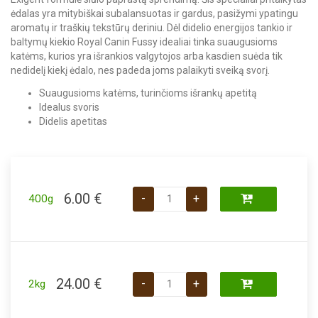
ėdalas yra mitybiškai subalansuotas ir gardus, pasižymi ypatingu
aromatų ir traškių tekstūrų deriniu. Dėl didelio energijos tankio ir
baltymų kiekio Royal Canin Fussy idealiai tinka suaugusioms
katėms, kurios yra išrankios valgytojos arba kasdien suėda tik
nedidelį kiekį ėdalo, nes padeda joms palaikyti sveiką svorį.
Suaugusioms katėms, turinčioms išrankų apetitą
Idealus svoris
Didelis apetitas
produkto kiekis: Royal Canin Fussy 
6.00
€
-
+
400g
produkto kiekis: Royal Canin Fussy 
24.00
€
-
+
2kg