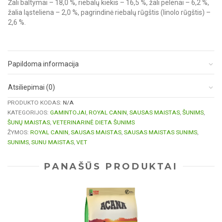
Žali baltymai – 18,0 %, riebalų kiekis – 16,5 %, žali pelenai – 6,2 %,
žalia ląsteliena – 2,0 %, pagrindinė riebalų rūgštis (linolo rūgštis) –
2,6 %.
Papildoma informacija
Atsiliepimai (0)
PRODUKTO KODAS:
N/A
KATEGORIJOS:
GAMINTOJAI
,
ROYAL CANIN
,
SAUSAS MAISTAS
,
ŠUNIMS
,
ŠUNŲ MAISTAS
,
VETERINARINĖ DIETA ŠUNIMS
ŽYMOS:
ROYAL CANIN
,
SAUSAS MAISTAS
,
SAUSAS MAISTAS SUNIMS
,
SUNIMS
,
SUNU MAISTAS
,
VET
PANAŠŪS PRODUKTAI