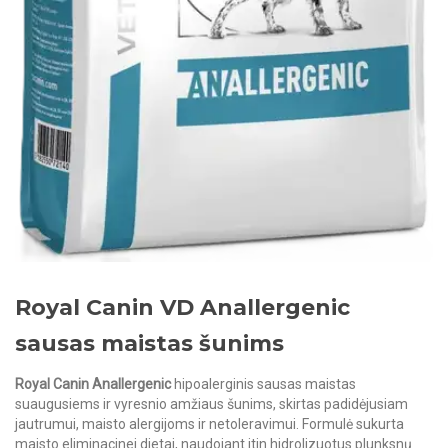
Royal Canin VD Anallergenic
sausas maistas šunims
Royal Canin Anallergenic
hipoalerginis sausas maistas
suaugusiems ir vyresnio amžiaus šunims, skirtas padidėjusiam
jautrumui, maisto alergijoms ir netoleravimui. Formulė sukurta
maisto eliminacinei dietai, naudojant itin hidrolizuotus plunksnų