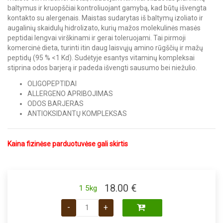
baltymus ir kruopščiai kontroliuojant gamybą, kad būtų išvengta
kontakto su alergenais. Maistas sudarytas iš baltymų izoliato ir
augalinių skaidulų hidrolizato, kurių mažos molekulinės masės
peptidai lengvai virškinami ir gerai toleruojami. Tai pirmoji
komercinė dieta, turinti itin daug laisvųjų amino rūgščių ir mažų
peptidų (95 % <1 Kd). Sudėtyje esantys vitaminų kompleksai
stiprina odos barjerą ir padeda išvengti sausumo bei niežulio.
OLIGOPEPTIDAI
ALLERGENO APRIBOJIMAS
ODOS BARJERAS
ANTIOKSIDANTŲ KOMPLEKSAS
Kaina fizinėse parduotuvėse gali skirtis
18.00
€
1 5kg
produkto kiekis: Royal Canin VD Anallergenic 
-
+