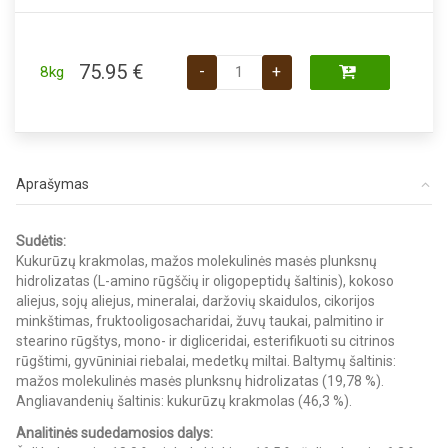
produkto kiekis: Royal Canin VD Ana
75.95
€
-
+
8kg
Aprašymas
Sudėtis:
Kukurūzų krakmolas, mažos molekulinės masės plunksnų
hidrolizatas (L-amino rūgščių ir oligopeptidų šaltinis), kokoso
aliejus, sojų aliejus, mineralai, daržovių skaidulos, cikorijos
minkštimas, fruktooligosacharidai, žuvų taukai, palmitino ir
stearino rūgštys, mono- ir digliceridai, esterifikuoti su citrinos
rūgštimi, gyvūniniai riebalai, medetkų miltai. Baltymų šaltinis:
mažos molekulinės masės plunksnų hidrolizatas (19,78 %).
Angliavandenių šaltinis: kukurūzų krakmolas (46,3 %).
Analitinės sudedamosios dalys: