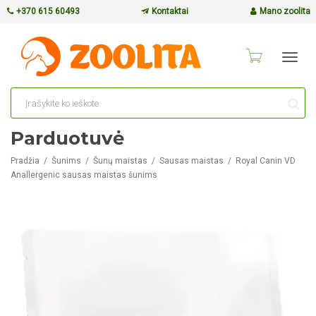
+370 615 60493
Kontaktai
Mano zoolita
Toggl
navig
Parduotuvė
Pradžia
Šunims
Šunų maistas
Sausas maistas
Royal Canin VD
Anallergenic sausas maistas šunims