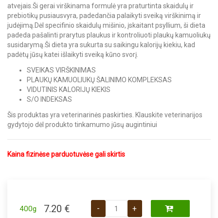
atvejais.Ši gerai virškinama formulė yra praturtinta skaidulų ir
prebiotikų pusiausvyra, padedančia palaikyti sveiką virškinimą ir
judėjimą.Dėl specifinio skaidulų mišinio, įskaitant psyllium, ši dieta
padeda pašalinti prarytus plaukus ir kontroliuoti plaukų kamuoliukų
susidarymą.Ši dieta yra sukurta su saikingu kalorijų kiekiu, kad
padėtų jūsų katei išlaikyti sveiką kūno svorį.
SVEIKAS VIRŠKINIMAS
PLAUKŲ KAMUOLIUKŲ ŠALINIMO KOMPLEKSAS
VIDUTINIS KALORIJŲ KIEKIS
S/O INDEKSAS
Šis produktas yra veterinarinės paskirties. Klauskite veterinarijos
gydytojo dėl produkto tinkamumo jūsų augintiniui
Kaina fizinėse parduotuvėse gali skirtis
produkto kiekis: Royal Canin VD Gast
7.20
€
-
+
400g