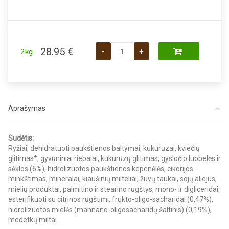
produkto kiekis: Royal Canin VD Gast
28.95
€
-
+
2kg
Aprašymas
Sudėtis:
Ryžiai, dehidratuoti paukštienos baltymai, kukurūzai, kviečių
glitimas*, gyvūniniai riebalai, kukurūzų glitimas, gysločio luobelės ir
sėklos (6%), hidrolizuotos paukštienos kepenėlės, cikorijos
minkštimas, mineralai, kiaušinių milteliai, žuvų taukai, sojų aliejus,
mielių produktai, palmitino ir stearino rūgštys, mono- ir digliceridai,
esterifikuoti su citrinos rūgštimi, frukto-oligo-sacharidai (0,47%),
hidrolizuotos mielės (mannano-oligosacharidų šaltinis) (0,19%),
medetkų miltai.