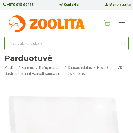
+370 615 60493
Kontaktai
Mano zoolita
Toggl
navig
Parduotuvė
Pradžia
Katėms
Kačių maistas
Sausas ėdalas
Royal Canin VD
Gastrointestinal Hairball sausas maistas katėms