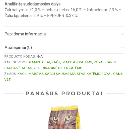
Analitinės sudedamosios dalys:
Žali baltymai: 31,0 % – riebalų kiekis: 15,0 % – žali pelenai: 7,3 % –
Žalia ląsteliena: 2,9 % – EPR/DHR: 0,33 %.
Papildoma informacija
Atsiliepimai (0)
PRODUKTO KODAS:
N/A
KATEGORIJOS:
GAMINTOJAI
,
KAČIŲ MAISTAS
,
KATĖMS
,
ROYAL CANIN
,
SAUSAS ĖDALAS
,
VETERINARINĖ DIETA KATĖMS
ŽYMOS:
KACIU MAISTAS
,
KACIU SAUSAS MAISTAS
,
KATĖMS
,
ROYAL CANIN
,
VET
PANAŠŪS PRODUKTAI