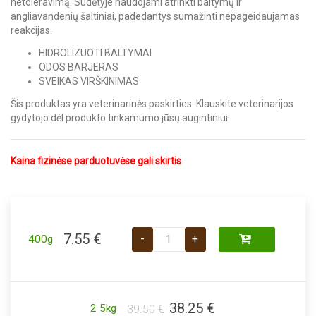
netoleravimą. Sudėtyje naudojami atrinkti baltymų ir
angliavandenių šaltiniai, padedantys sumažinti nepageidaujamas
reakcijas.
HIDROLIZUOTI BALTYMAI
ODOS BARJERAS
SVEIKAS VIRŠKINIMAS
Šis produktas yra veterinarinės paskirties. Klauskite veterinarijos
gydytojo dėl produkto tinkamumo jūsų augintiniui
Kaina fizinėse parduotuvėse gali skirtis
produkto kiekis: Royal Canin VD Hyp
7.55
€
-
+
400g
Original
Current
38.25
€
2 5kg
39.50
€