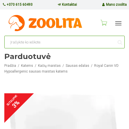
+370 615 60493
Kontaktai
Mano zoolita
Toggl
navig
Parduotuvė
Pradžia
Katėms
Kačių maistas
Sausas ėdalas
Royal Canin VD
Hypoallergenic sausas maistas katėms
SUTAUPYK
3%