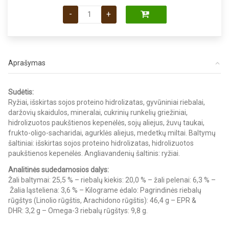
price
price
produkto kiekis: Royal Canin VD Hypoallergeni
was:
is:
-
+
39.50 €.
38.25 €.
Aprašymas
Sudėtis:
Ryžiai, išskirtas sojos proteino hidrolizatas, gyvūniniai riebalai,
daržovių skaidulos, mineralai, cukrinių runkelių griežiniai,
hidrolizuotos paukštienos kepenėlės, sojų aliejus, žuvų taukai,
frukto-oligo-sacharidai, agurklės aliejus, medetkų miltai. Baltymų
šaltiniai: išskirtas sojos proteino hidrolizatas, hidrolizuotos
paukštienos kepenėlės. Angliavandenių šaltinis: ryžiai.
Analitinės sudedamosios dalys:
Žali baltymai: 25,5 % – riebalų kiekis: 20,0 % – žali pelenai: 6,3 % –
Žalia ląsteliena: 3,6 % – Kilograme ėdalo: Pagrindinės riebalų
rūgštys (Linolio rūgštis, Arachidono rūgštis): 46,4 g – EPR &
DHR: 3,2 g – Omega-3 riebalų rūgštys: 9,8 g.