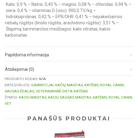
Kalis: 0,9 % – Natris: 0,45 % – magnis: 0,08 % – chloridas: 0,94 % –
siera: 0,4 % – vitaminas D (viso): 900,0 TV/kg –
hidroksiprolinas: 0,42 % – EPR/DHR: 0,41 % – nepakeičiamos
riebalų rūgštys (linolio rūgštis, arachidono rūgštis): 3,51 % –
Šlapimą šarminančios medžiagos: kalio citratas, kalcio
karbonatas.
Papildoma informacija
Atsiliepimai (0)
PRODUKTO KODAS:
N/A
KATEGORIJOS:
GAMINTOJAI
,
KAČIŲ MAISTAS
,
KATĖMS
,
ROYAL CANIN
,
SAUSAS ĖDALAS
,
VETERINARINĖ DIETA KATĖMS
ŽYMOS:
KACIU MAISTAS
,
KACIU SAUSAS MAISTAS
,
KATĖMS
,
ROYAL CANIN
,
VET
PANAŠŪS PRODUKTAI