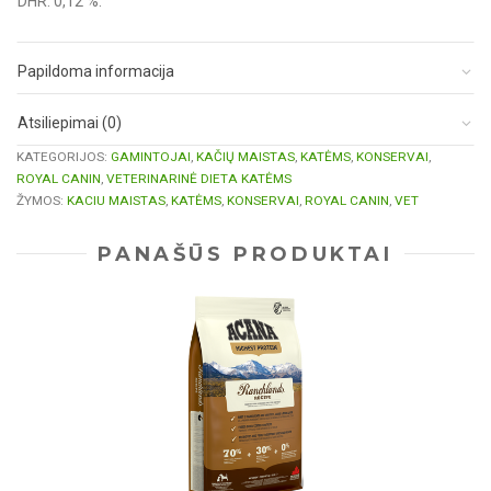
DHR: 0,12 %.
Papildoma informacija
Atsiliepimai (0)
KATEGORIJOS:
GAMINTOJAI
,
KAČIŲ MAISTAS
,
KATĖMS
,
KONSERVAI
,
ROYAL CANIN
,
VETERINARINĖ DIETA KATĖMS
ŽYMOS:
KACIU MAISTAS
,
KATĖMS
,
KONSERVAI
,
ROYAL CANIN
,
VET
PANAŠŪS PRODUKTAI