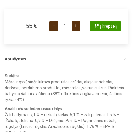
produkto kiekis: Royal Canin VD Sensitiv
1.55
€
-
+
Į krepšelį
Aprašymas
Sudėtis:
Mėsa ir gyvūninės kilmės produktai, grūdai, aliejai ir riebalai,
daržovių perdirbimo produktai, mineralai, įvairus cukrus. Rinktinis
baltymų šaltinis: vištiena (38%), Rinktinis angliavandenių šaltinis:
ryžiai (4%).
Analitinės sudedamosios dalys:
Žali baltymai: 7,1 % – riebalų kiekis: 6,1 % – žali pelenai: 1,5 % –
Žalia ląsteliena: 0,9 % – Drėgnis: 79,6 % – Pagrindinės riebalų
rūgštys (Linolio rūgštis, Arachidono rūgštis): 1,76 % – EPR &