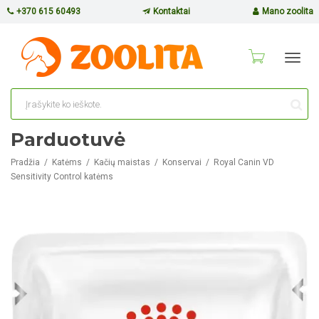
+370 615 60493
Kontaktai
Mano zoolita
Toggl
navig
Parduotuvė
Pradžia
Katėms
Kačių maistas
Konservai
Royal Canin VD
Sensitivity Control katėms