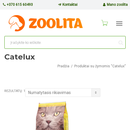
+370 615 60493
Kontaktai
Mano zoolita
Toggl
navig
Catelux
Pradžia
Produktai su žymomis “Catelux”
REZULTATŲ: 1